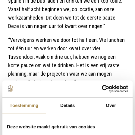
spullen in de bus laden en drinken we een kop koffie.
Vanaf half acht beginnen we, op locatie, aan onze
werkzaamheden. Dit doen we tot de eerste pauze.
Deze is van negen uur tot kwart over negen.”
“Vervolgens werken we door tot half een. We lunchen
tot één uur en werken door kwart over vier.
Tussendoor, vaak om drie uur, hebben we nog een
korte pauze om wat te drinken. Het is een vrij vaste
planning, maar de projecten waar we aan mogen
werken zijn iedere dag anders.“
Aan wat voor projecten mogen
Toestemming
Details
Over
we dan denken?
“Ik heb veel projecten mogen doen. In Arendonk
Deze website maakt gebruik van cookies
hebben we bijvoorbeeld een aantal appartementen