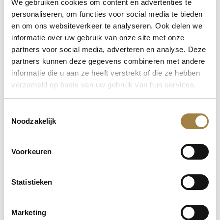
We gebruiken cookies om content en advertenties te
gebouwd voor Schipvast. Daar hebben we veel werk
personaliseren, om functies voor social media te bieden
gestopt in het monteren van betonnen balken. De
en om ons websiteverkeer te analyseren. Ook delen we
uitvoerder van dat project had net een operatie gehad
informatie over uw gebruik van onze site met onze
partners voor social media, adverteren en analyse. Deze
en kon daarom niet werken. Daardoor werd ik het
partners kunnen deze gegevens combineren met andere
aanspreekpunt. Samen met een Zzp’er hebben we de
informatie die u aan ze heeft verstrekt of die ze hebben
gehele kelder met betonnen balken betimmerd? Dat is
verzameld op basis van uw gebruik van hun services.
ook het moment geweest dat ik voor mezelf had
besloten om door te groeien.”
Toestemmingsselectie
Noodzakelijk
“Borrenbergs gaf mij de kans om een
leermeestercursus te volgen. Deze heb ik inmiddels
Voorkeuren
afgerond en ik mag mezelf dan ook leermeester
noemen. Als leermeester mag je samen met een
Statistieken
leerling projecten uitvoeren. Ik vind het leuk om een
leerling hierbij te helpen en aan te sturen. Kort
geleden volgde ik hetzelfde traject als deze leerling,
Marketing