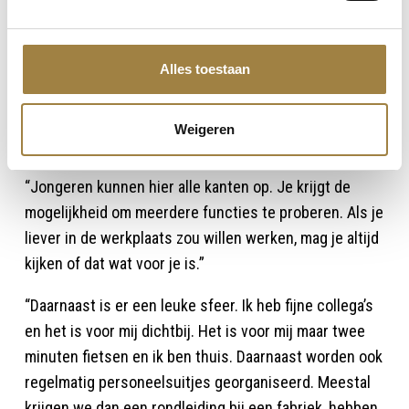
dus het zit nog vers in mijn hoofd. Hierdoor kan ik de
leerling helpen bij schoolopdrachten en kan ik beter
aansturing geven.”
Alles toestaan
Wat maakt het werken bij
Weigeren
Borrenbergs zo leuk?
“Jongeren kunnen hier alle kanten op. Je krijgt de
mogelijkheid om meerdere functies te proberen. Als je
liever in de werkplaats zou willen werken, mag je altijd
kijken of dat wat voor je is.”
“Daarnaast is er een leuke sfeer. Ik heb fijne collega’s
en het is voor mij dichtbij. Het is voor mij maar twee
minuten fietsen en ik ben thuis. Daarnaast worden ook
regelmatig personeelsuitjes georganiseerd. Meestal
krijgen we dan een rondleiding bij een fabriek, hebben